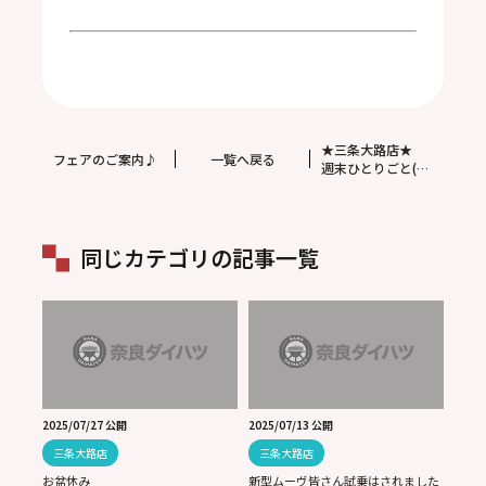
★三条大路店★
フェアのご案内♪
一覧へ戻る
週末ひとりごと(^
^)笑。「ボヘミア
ン・ラプソディ」
観ました(^^)。
同じカテゴリの記事一覧
2025/07/27 公開
2025/07/13 公開
三条大路店
三条大路店
お盆休み
新型ムーヴ皆さん試乗はされました