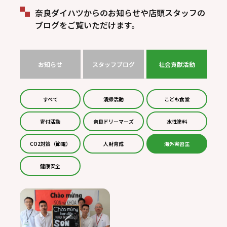
奈良ダイハツからのお知らせや店頭スタッフの
ブログをご覧いただけます。
お知らせ
スタッフブログ
社会貢献活動
すべて
清掃活動
こども食堂
寄付活動
奈良ドリーマーズ
水性塗料
CO2対策（節電）
人財育成
海外実習生
健康安全