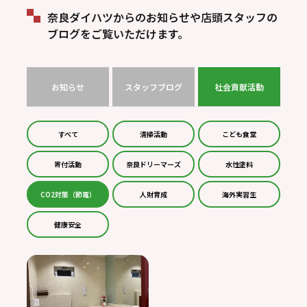
奈良ダイハツからのお知らせや店頭スタッフの
ブログをご覧いただけます。
お知らせ
スタッフブログ
社会貢献活動
すべて
清掃活動
こども食堂
寄付活動
奈良ドリーマーズ
水性塗料
CO2対策（節電）
人財育成
海外実習生
健康安全