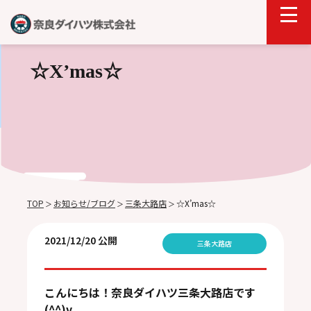
☆X’mas☆
TOP
お知らせ/ブログ
三条大路店
☆X’mas☆
＞
＞
＞
2021/12/20 公開
三条大路店
こんにちは！
奈良ダイハツ三条大路店です
(^^)v