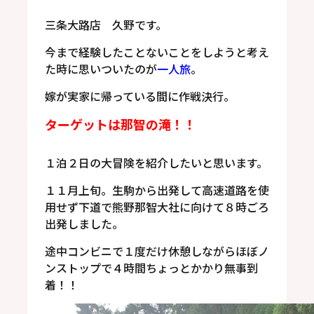
三条大路店 久野です。
今まで経験したことないことをしようと考え
た時に思いついたのが
一人旅
。
嫁が実家に帰っている間に作戦決行。
ターゲットは那智の滝！！
１泊２日の大冒険を紹介したいと思います。
１１月上旬。生駒から出発して高速道路を使
用せず下道で熊野那智大社に向けて８時ごろ
出発しました。
途中コンビニで１度だけ休憩しながらほぼノ
ンストップで４時間ちょっとかかり無事到
着！！