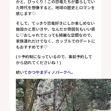
かと、びっくり！
この恐竜たちが暮らしてい
た時代を想像すると、地球の歴史とロマンを
感じます
♡
そして、てっきり恐竜好きにしか楽しめない
施設かと思いきや、なんだか雰囲気もいい感
じ
♡
おしゃれでとっても綺麗な空間なので、
家族連れだけでなく、カップルでのデートに
もおすすめです
♡
(※予約制になっているので、事前予約して
から訪れてくださいね！)
続いて
かつやまディノパークへ。