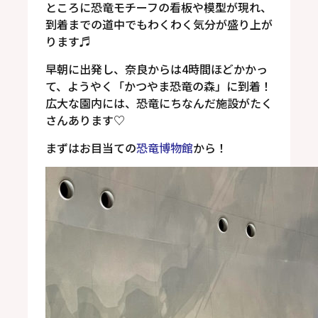
ところに恐竜モチーフの看板や模型が現れ、
到着までの道中でもわくわく気分が盛り上が
ります♬
早朝に出発し、奈良からは
4
時間ほどかかっ
て、
ようやく「かつやま恐竜の森」に到着！
広大な園内には、恐竜にちなんだ施設がたく
さんあります
♡
まずはお目当ての
恐竜博物館
から！