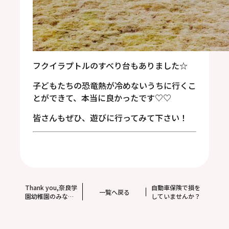
フクイラプトルのすべり台もありました☆
子どもたちの恐竜熱が冷めないうちに行くこ
とができて、本当に良かったです
♡♡
皆さんもぜひ、遊びに行ってみて下さい！
Thank you,奈良学
自動車保険で損を
一覧へ戻る
園幼稚園のみなさ
していませんか？
ん♡