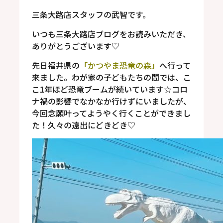
三条大路店スタッフの武智です。
いつも三条大路店ブログをお読みいただき、
ありがとうございます
♡
先日福井県の
「かつやま恐竜の森」
へ行って
来ました。わが家の子どもたちの間では、こ
こ
1
年ほど恐竜ブームが続いています
☆
コロ
ナ禍の影響でなかなか行けずにいましたが、
今回念願叶ってようやく行くことができまし
た！
久々の遠出にどきどき
♡