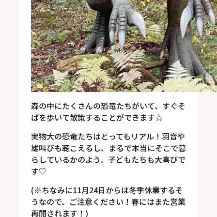
森の中にたくさんの恐竜たちがいて、すぐそ
ばを歩いて散策することができます
☆
実物大
の恐竜たちはとってもリアル！
羽音や
雄叫びも聴こえるし、まるで本当にそこで暮
らしているかのよう。
子どもたちも大喜びで
す
♡
(
※
ちなみに
11
月
24
日からは冬季休業するそ
うなので、ご注意ください！春にはまた営業
再開されます！
)