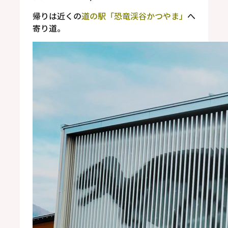
帰りは近くの
道の駅「恐竜渓谷かつやま」
へ
寄り道。