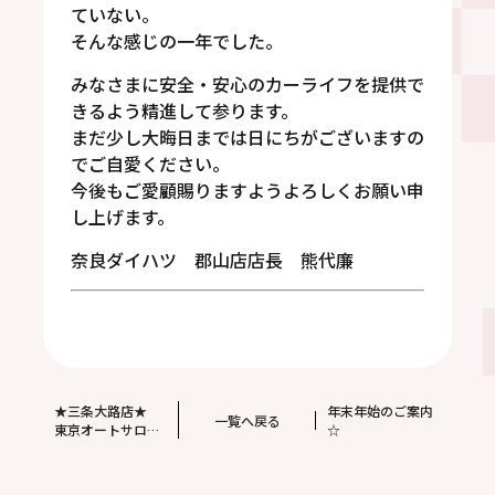
ていない。
そんな感じの一年でした。
みなさまに安全・安心のカーライフを提供で
きるよう精進して参ります。
まだ少し大晦日までは日にちがございますの
でご自愛ください。
今後もご愛顧賜りますようよろしくお願い申
し上げます。
奈良ダイハツ 郡山店店長 熊代廉
★三条大路店★
年末年始のご案内
一覧へ戻る
東京オートサロ
☆
ン・大阪オートメ
ッセ(^^)のご案内