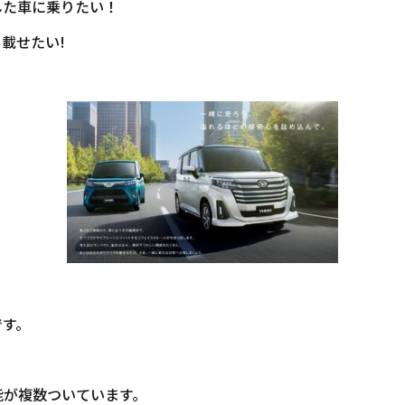
した車に乗りたい！
載せたい!
です。
能が複数ついています。