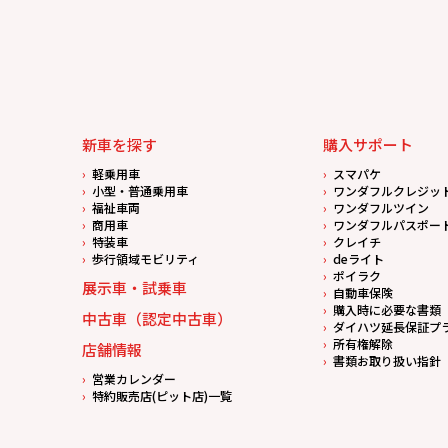
新車を探す
購入サポート
軽乗用車
スマパケ
小型・普通乗用車
ワンダフルクレジッ
福祉車両
ワンダフルツイン
商用車
ワンダフルパスポー
特装車
クレイチ
歩行領域モビリティ
deライト
ポイラク
展示車・試乗車
自動車保険
購入時に必要な書類
中古車（認定中古車）
ダイハツ延長保証プ
所有権解除
店舗情報
書類お取り扱い指針
営業カレンダー
特約販売店(ピット店)一覧