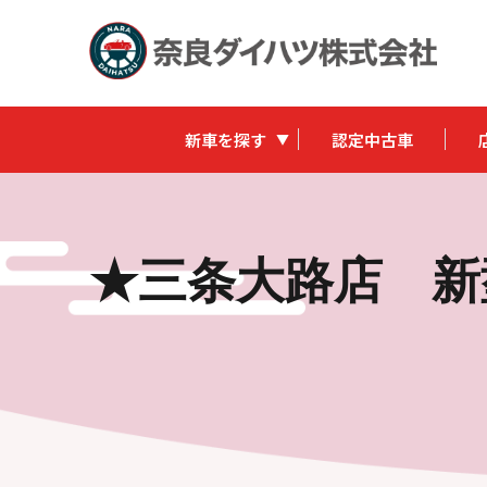
新車を探す
認定中古車
★三条大路店 新