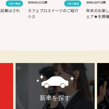
2025/01/12 公開
2024/12/07 公開
三条大路店
三条大路店
ん試乗はされ
カフェプロスイーツのご紹介
年末のお楽
☆彡
ェア★を開
新車を探す