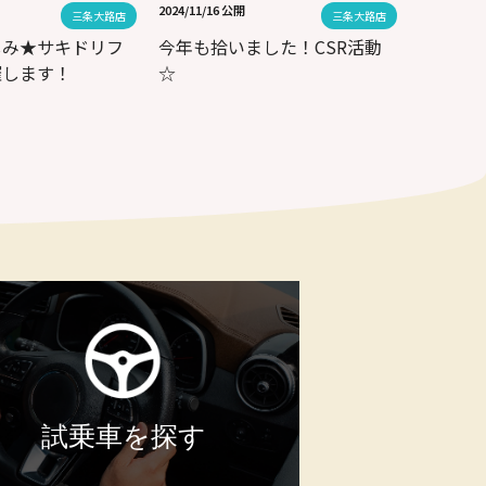
2024/11/16 公開
三条大路店
三条大路店
しみ★サキドリフ
今年も拾いました！CSR活動
催します！
☆
試乗車を探す