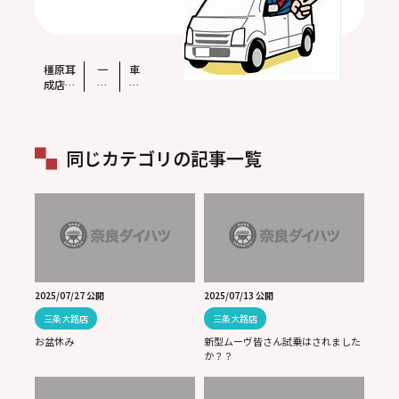
橿原耳
一
車
成店サ
覧
の
ービス
へ
印
の若手
戻
象
メカニ
る
は
ックの
色
同じカテゴリの記事一覧
定休日
で
のとあ
決
る１
ま
日！！
る!!
2025/07/27 公開
2025/07/13 公開
三条大路店
三条大路店
お盆休み
新型ムーヴ皆さん試乗はされました
か？？