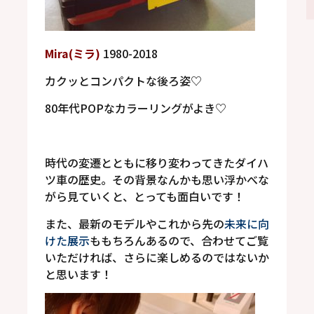
Mira(
ミラ
)
1980-2018
カクッとコンパクトな後ろ姿
♡
80
年代
POP
なカラーリングがよき
♡
時代の変遷とともに移り変わってきたダイハ
ツ車の歴史。その背景なんかも思い浮かべな
がら見ていくと、とっても面白いです！
また、最新のモデルやこれから先の
未来に向
けた展示
ももちろんあるので、合わせてご覧
いただければ、さらに楽しめるのではないか
と思います！