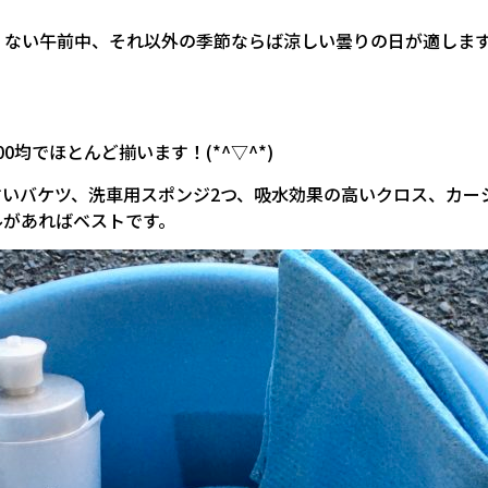
くない午前中、それ以外の季節ならば涼しい曇りの日が適しま
均でほとんど揃います！(*^▽^*)
すいバケツ、洗車用スポンジ2つ、吸水効果の高いクロス、カー
ルがあればベストです。