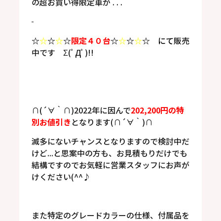
の超お買い得限定車が . . .
☆
☆
☆
☆
☆
限定４０台
☆
☆
☆
☆
☆
にて
販売
中です Σ(ﾟДﾟ)!!
∩(´∀｀∩)2022年に因んで
202,200円の特
別お値引き
となります(∩´∀｀)∩
滅多にないチャンスとなりますので検討中だ
けど...と思案中の方も、お見積もりだけでも
結構ですのでお気軽に営業スタッフにお声が
けください(^^♪
また特定のグレードカラーの仕様、付属品を