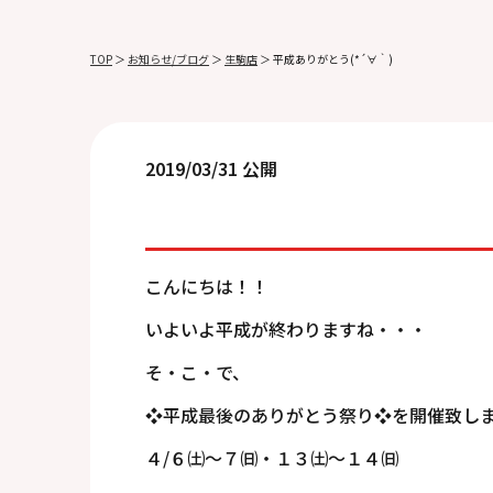
TOP
＞
お知らせ/ブログ
＞
生駒店
＞
平成ありがとう(*´∀｀)
2019/03/31 公開
こんにちは！！
いよいよ平成が終わりますね・・・
そ・こ・で、
❖平成最後のありがとう祭り❖を開催致し
４/６㈯～７㈰・１３㈯～１４㈰