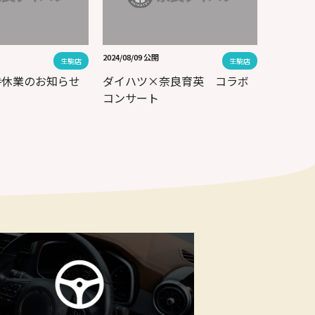
2024/08/09 公開
生駒店
生駒店
時休業のお知らせ
ダイハツ×奈良育英 コラボ
コンサート