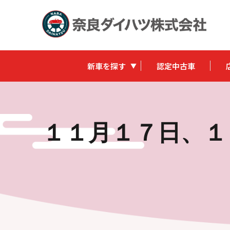
新車を探す
認定中古車
１１月１７日、１８