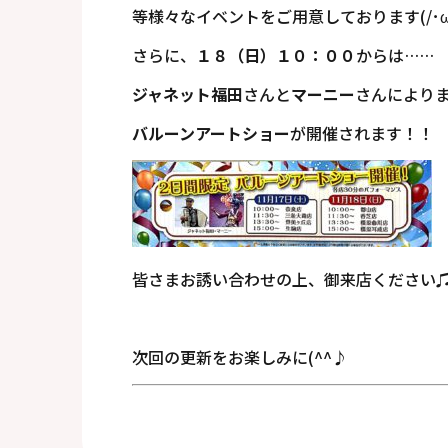
等様々なイベントをご用意しております(/･ω･
さらに、
１８（日）１０：００
からは……
ジャネット福田
さんと
マーニー
さんにより
バルーンアートショー
が開催されます！！
皆さまお誘い合わせの上、御来店ください
次回の更新をお楽しみに(^^♪