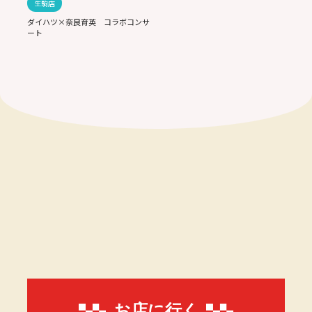
生駒店
ダイハツ×奈良育英 コラボコンサ
ート
お店に行く