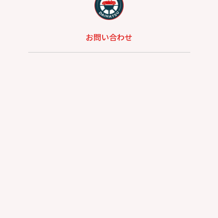
お問い合わせ
総合問い合わせ
試乗予約
見積もり
購入相談
点検予約
カタログ
リコール情報
プライバシーポリシー
サイトポリシー
カスタマーハラスメントに対する基本方針
お客さま本位の業務運営に関する方針
奈良県公安委員会 古物商許可番号：第641010000240号
©2026 奈良ダイハツ株式会社