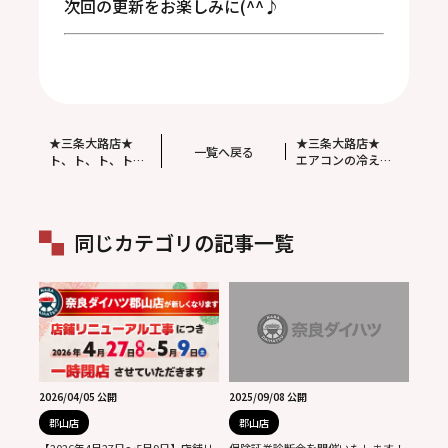
次回の更新をお楽しみに(^^♪
★三条大路店★
★三条大路店★
一覧へ戻る
ト、ト、ト、トー
エアコンの冷え
ル♪(^^)入口にあ
を、パワーアッ
ります。
プ！の秘密兵器♪
同じカテゴリの記事一覧
2026/04/05 公開
2025/09/08 公開
郡山店
郡山店