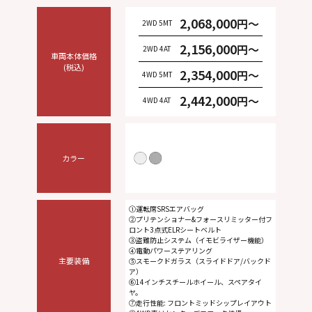
2,068,000
円～
2WD 5MT
2,156,000
円～
2WD 4AT
車両本体
価格
(税込)
2,354,000
円～
4WD 5MT
2,442,000
円～
4WD 4AT
カラー
①運転席SRSエアバッグ
②プリテンショナー&フォースリミッター付フ
ロント3点式ELRシートベルト
③盗難防止システム（イモビライザー機能）
④電動パワーステアリング
主要装備
⑤スモークドガラス（スライドドア/バックド
ア）
⑥14インチスチールホイール、スペアタイ
ヤ。
⑦走行性能: フロントミッドシップレイアウト