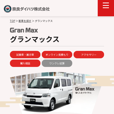
TOP
＞
新車を探す
＞
グランマックス
グランマックス
試乗車・展示車
オンライン見積もり
アクセサリー
購入相談
ワンクレ試算