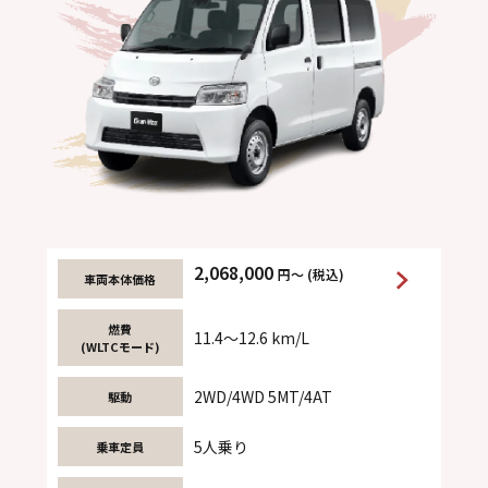
2,068,000
円～ (税込)
車両本体価格
燃費
11.4～12.6 km/L
(WLTCモード)
2WD/4WD 5MT/4AT
駆動
5人乗り
乗車定員