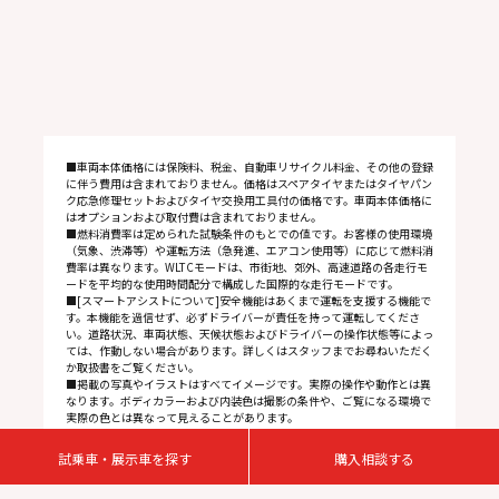
■車両本体価格には保険料、税金、自動車リサイクル料金、その他の登録
に伴う費用は含まれておりません。価格はスペアタイヤまたはタイヤパン
ク応急修理セットおよびタイヤ交換用工具付の価格です。車両本体価格に
はオプションおよび取付費は含まれておりません。
■燃料消費率は定められた試験条件のもとでの値です。お客様の使用環境
（気象、渋滞等）や運転方法（急発進、エアコン使用等）に応じて燃料消
費率は異なります。WLTCモードは、市街地、郊外、高速道路の各走行モ
ードを平均的な使用時間配分で構成した国際的な走行モードです。
■[スマートアシストについて]安全機能はあくまで運転を支援する機能で
す。本機能を過信せず、必ずドライバーが責任を持って運転してくださ
い。道路状況、車両状態、天候状態およびドライバーの操作状態等によっ
ては、作動しない場合があります。詳しくはスタッフまでお尋ねいただく
か取扱書をご覧ください。
■掲載の写真やイラストはすべてイメージです。実際の操作や動作とは異
なります。ボディカラーおよび内装色は撮影の条件や、ご覧になる環境で
実際の色とは異なって見えることがあります。
■詳しくはスタッフまでご確認ください。
試乗車・展示車を探す
購入相談する