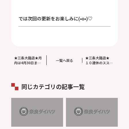
では次回の更新をお楽しみに(•ө•)♡
★三条大路店★月
★三条大路店★
一覧へ戻る
内は4月30日まで!
１０連休のスス
(^^)!
メ？！(^○^)笑
同じカテゴリの記事一覧