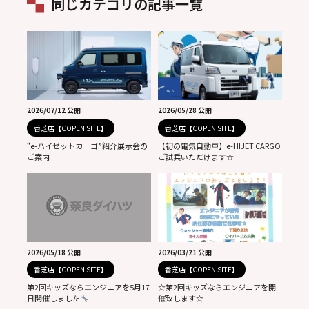
同じカテゴリの記事一覧
2026/07/12 公開
2026/05/28 公開
香芝店【COPEN SITE】
香芝店【COPEN SITE】
“e-ハイゼットカーゴ”紹介展示会の
【初の電気自動車】e-HIJET CARGO
ご案内
ご試乗いただけます☆
2026/05/18 公開
2026/03/21 公開
香芝店【COPEN SITE】
香芝店【COPEN SITE】
第2回キッズならエンジニアを5月17
☆第2回キッズならエンジニアを開
日開催しました
催致します☆