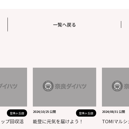
一覧へ戻る
2024/10/25 公開
2024/08/31 公開
登美ヶ丘店
登美ヶ丘店
ャップ回収活
能登に元気を届けよう！
TOMIマル