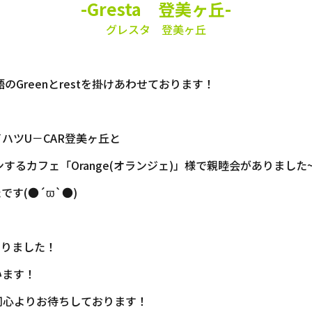
-Gresta 登美ヶ丘-
グレスタ 登美ヶ丘
のGreenとrestを掛けあわせております！
ハツU－CAR登美ヶ丘と
ンするカフェ「Orange(オランジェ)」様で親睦会がありました
す(●´ϖ`●)
いりました！
います！
同心よりお待ちしております！