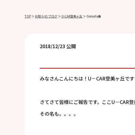
TOP
＞
お知らせ/ブログ
＞
U-CAR登美ヶ丘
＞
Gresuta✿
2018/12/23 公開
みなさんこんにちは！U－CAR登美ヶ丘です
さてさて皆様にご報告です。ここU－CAR登
その名も。。。。