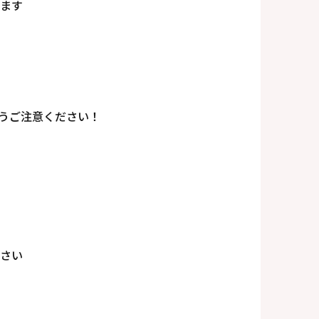
ます
うご注意ください！
さい