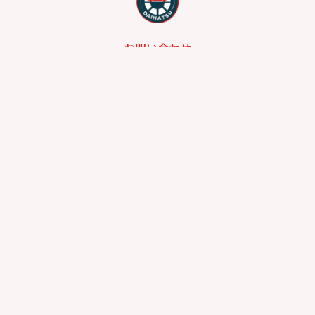
お問い合わせ
総合問い合わせ
試乗予約
見積もり
購入相談
点検予約
カタログ
リコール情報
プライバシーポリシー
サイトポリシー
カスタマーハラスメントに対する基本方針
お客さま本位の業務運営に関する方針
奈良県公安委員会 古物商許可番号：第641010000240号
©2026 奈良ダイハツ株式会社