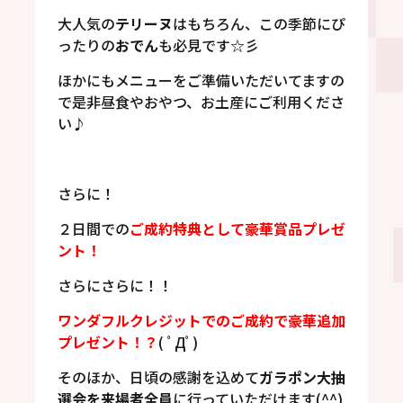
大人気の
テリーヌ
はもちろん、この季節にぴ
ったりの
おでん
も必見です☆彡
ほかにもメニューをご準備いただいてますの
で是非昼食やおやつ、お土産にご利用くださ
い♪
さらに！
２日間での
ご成約特典として豪華賞品プレゼ
ント！
さらにさらに！！
ワンダフルクレジットでのご成約で豪華追加
プレゼント！？
( ﾟДﾟ)
そのほか、日頃の感謝を込めて
ガラポン大抽
選会を来場者全員
に行っていただけます(^^)