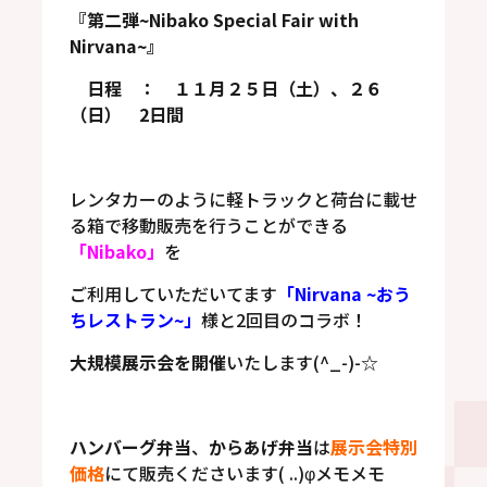
『第二弾~Nibako Special Fair with
Nirvana~』
日程 ： １１月２５日（土）、２６
（日） 2日間
レンタカーのように軽トラックと荷台に載せ
る箱で移動販売を行うことができる
「Nibako」
を
ご利用していただいてます
「Nirvana ~おう
ちレストラン~」
様と2回目のコラボ！
大規模展示会を開催
いたします(^_-)-☆
ハンバーグ弁当
、
からあげ弁当
は
展示会特別
価格
にて販売くださいます( ..)φメモメモ