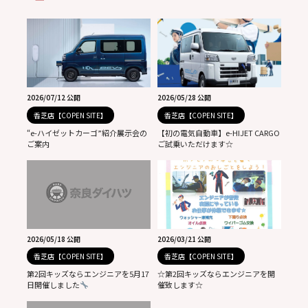
2026/07/12 公開
2026/05/28 公開
香芝店【COPEN SITE】
香芝店【COPEN SITE】
“e-ハイゼットカーゴ”紹介展示会の
【初の電気自動車】e-HIJET CARGO
ご案内
ご試乗いただけます☆
2026/05/18 公開
2026/03/21 公開
香芝店【COPEN SITE】
香芝店【COPEN SITE】
第2回キッズならエンジニアを5月17
☆第2回キッズならエンジニアを開
日開催しました
催致します☆