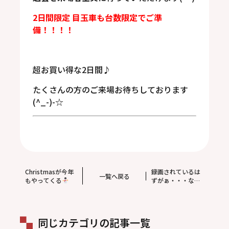
2日間限定 目玉車も台数限定でご準
備！！！！
超お買い得な2日間♪
たくさんの方のご来場お待ちしております
(^_-)-☆
Christmasが今年
録画されているは
一覧へ戻る
もやってくる
ずがぁ・・・なん
てことにならない
ように。ドラレコ
のSDカードには寿
命があります！！
同じカテゴリの記事一覧