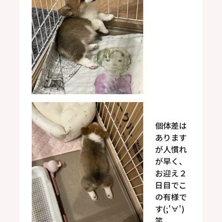
個体差は
あります
が人慣れ
が早く、
お迎え２
日目でこ
の有様で
す(;'∀')
笑