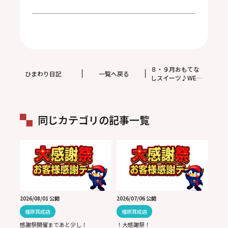
８・９月おもてな
ひまわり日記
一覧へ戻る
しスイーツ♪WEB
予約特典♪
同じカテゴリの記事一覧
2026/08/01 公開
2026/07/06 公開
橿原耳成店
橿原耳成店
感謝祭開催まであと少し！
！大感謝祭！