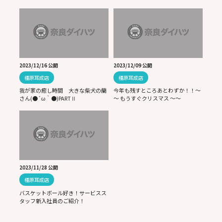
2023/12/16 公開
2023/12/09 公開
橿原耳成店
橿原耳成店
我が家の癒し時間 大きな柴犬の蘭
今年も残すところあとわずか！！～
さん(●´ω｀●)PARTⅡ
～ もうすぐクリスマス ～～
2023/11/28 公開
橿原耳成店
バスケットボール好き！サービスス
タッフ新入社員のご紹介！