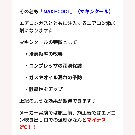
その名も
『MAXIｰCOOL』（マキシクール）
エアコンガスとともに注入する
エアコン添加
剤
になります☆
マキシクールの特徴
として
・冷房効率の改善
・コンプレッサの潤滑保護
・ガスやオイル漏れの予防
・静粛性をアップ
上記のような効果が期待できます♪
メーカー実験では施工前、施工後ではエアコ
ン吹き出し口での温度がなんと
マイナス
2
℃！！