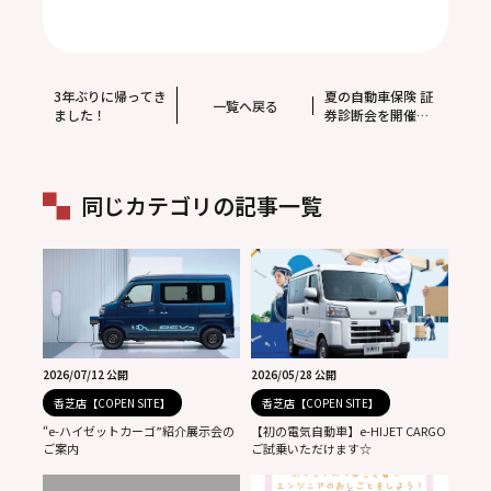
3年ぶりに帰ってき
夏の自動車保険 証
一覧へ戻る
ました！
券診断会を開催し
ます！
同じカテゴリの記事一覧
2026/07/12 公開
2026/05/28 公開
香芝店【COPEN SITE】
香芝店【COPEN SITE】
“e-ハイゼットカーゴ”紹介展示会の
【初の電気自動車】e-HIJET CARGO
ご案内
ご試乗いただけます☆