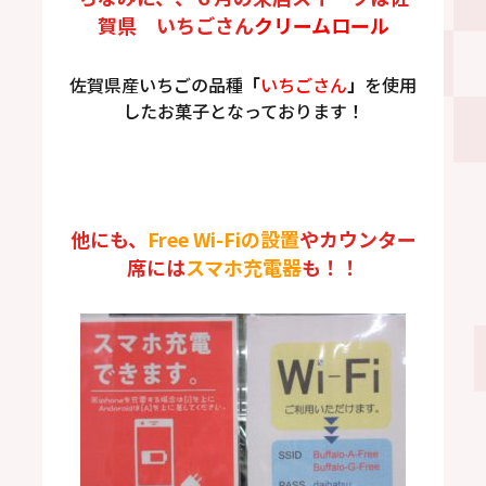
賀県 いちごさん
クリームロール
佐賀県産いちごの品種
「
いちごさん
」
を使用
したお菓子となっております！
他にも、
Free Wi-Fiの設置
やカウンター
席には
スマホ充電器
も！！