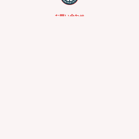
お問い合わせ
総合問い合わせ
試乗予約
見積もり
購入相談
点検予約
カタログ
リコール情報
プライバシーポリシー
サイトポリシー
カスタマーハラスメントに対する基本方針
お客さま本位の業務運営に関する方針
奈良県公安委員会 古物商許可番号：第641010000240号
©2026 奈良ダイハツ株式会社