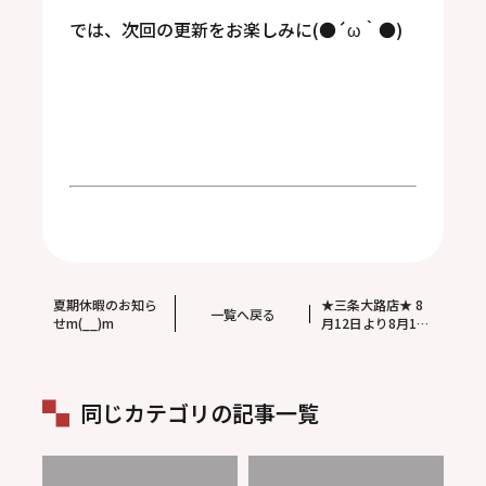
では、次回の更新をお楽しみに(●´ω｀●)
夏期休暇のお知ら
★三条大路店★ 8
一覧へ戻る
せm(__)m
月12日より8月15
日までお盆休みを
いただきます。
同じカテゴリの記事一覧