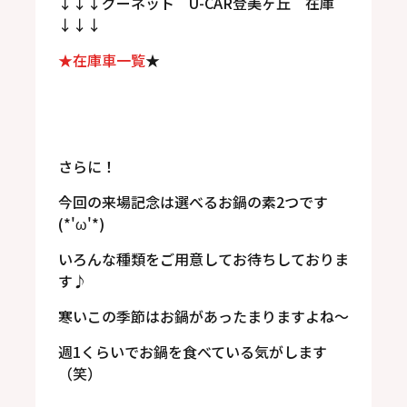
↓↓↓グーネット U-CAR登美ヶ丘 在庫
↓↓↓
★在庫車一覧
★
さらに！
今回の来場記念は選べるお鍋の素2つです
(*'ω'*)
いろんな種類をご用意してお待ちしておりま
す♪
寒いこの季節はお鍋があったまりますよね～
週1くらいでお鍋を食べている気がします
（笑）