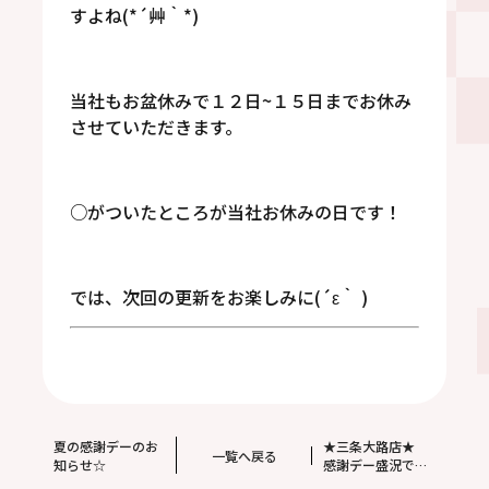
すよね(*´艸｀*)
当社もお盆休みで１２日~１５日までお休み
させていただきます。
○がついたところが当社お休みの日です！
では、次回の更新をお楽しみに(´ε｀ )
夏の感謝デーのお
★三条大路店★
一覧へ戻る
知らせ☆
感謝デー盛況です
(^^)。マジックシ