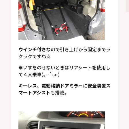
ウインチ付き
なので引き上げから固定までラ
クラクですね☆
車いすをのせないときはリアシートを使用し
て４人乗車(。-`ω-)
キーレス、電動格納ドアミラー
に
安全装置ス
マートアシスト
も搭載。