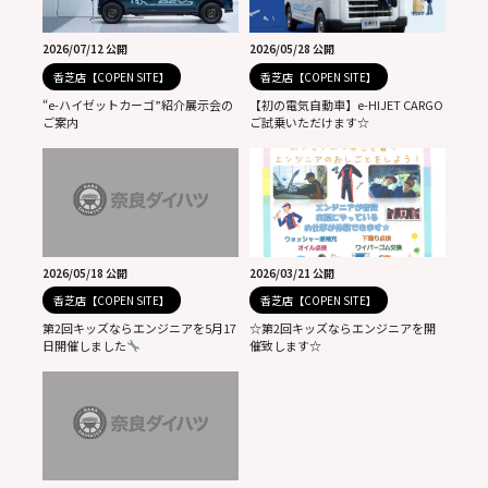
2026/07/12 公開
2026/05/28 公開
香芝店【COPEN SITE】
香芝店【COPEN SITE】
“e-ハイゼットカーゴ”紹介展示会の
【初の電気自動車】e-HIJET CARGO
ご案内
ご試乗いただけます☆
2026/05/18 公開
2026/03/21 公開
香芝店【COPEN SITE】
香芝店【COPEN SITE】
第2回キッズならエンジニアを5月17
☆第2回キッズならエンジニアを開
日開催しました
催致します☆