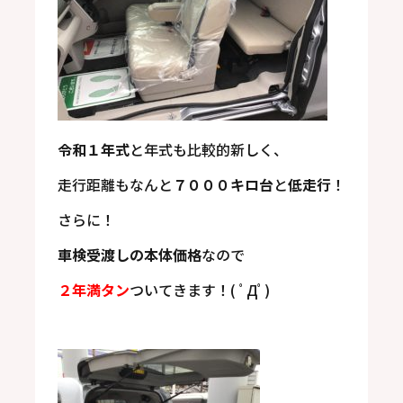
令和１年式
と年式も比較的新しく、
走行距離もなんと
７０００キロ台
と
低走行
！
さらに！
車検受渡しの本体価格
なので
２年満タン
ついてきます！( ﾟДﾟ)