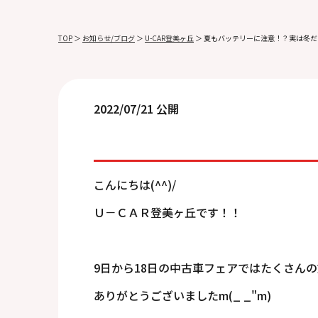
TOP
＞
お知らせ/ブログ
＞
U-CAR登美ヶ丘
＞
夏もバッテリーに注意！？実は冬だ
2022/07/21 公開
こんにちは(^^)/
Ｕ－ＣＡＲ登美ヶ丘です！！
9日から18日の中古車フェアではたくさん
ありがとうございましたm(_ _"m)