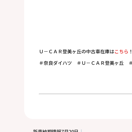
Ｕ－ＣＡＲ登美ヶ丘の中古車在庫は
こちら
＃奈良ダイハツ ＃Ｕ－ＣＡＲ登美ヶ丘 
新車納期情報7月20日