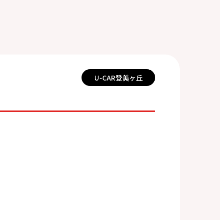
U-CAR登美ヶ丘