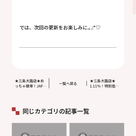
では、次回の更新をお楽しみに.｡.:*♡
★三条大路店★め
★三条大路店★
一覧へ戻る
っちゃ簡単！JAF
1.11％！特別低金
アプリで、会員証
利 ワンクレキャ
不要(^^)。
ンペーン 9月30
日まで！
同じカテゴリの記事一覧