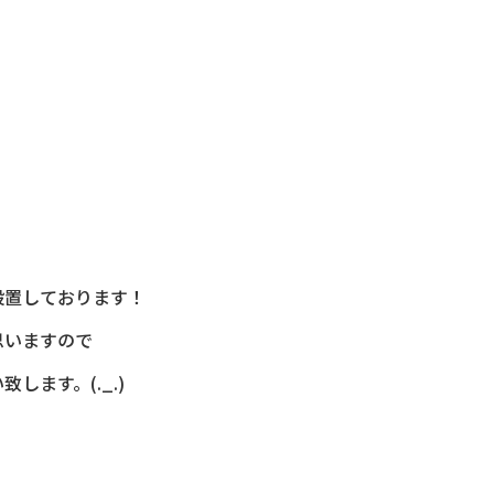
設置しております！
思いますので
ます。(._.)