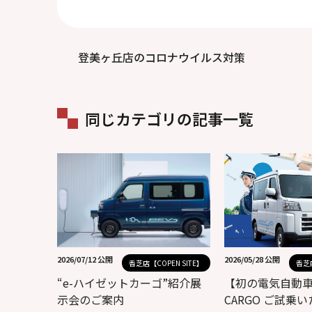
登美ヶ丘店のコロナウイルス対策
同じカテゴリの記事一覧
2026/07/12 公開
2026/05/28 公開
香芝店【COPEN SITE】
香芝店
“e-ハイゼットカーゴ”紹介展
【初の電気自動車】
示会のご案内
CARGO ご試乗