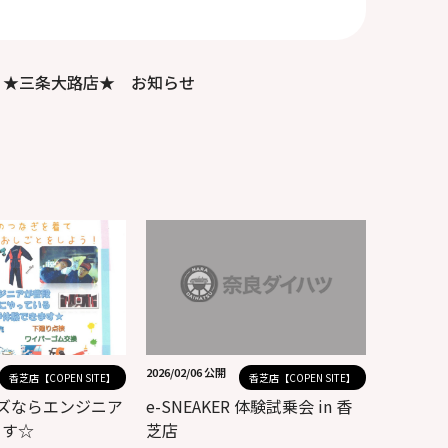
★三条大路店★ お知らせ
2026/02/06 公開
香芝店【COPEN SITE】
香芝店【COPEN SITE】
ズならエンジニア
e-SNEAKER 体験試乗会 in 香
ます☆
芝店