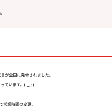
店
宣言が全国に発令されました。
います。(-_-;)
まで営業時間の変更、