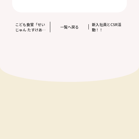
こども食堂「せい
新入社員とCSR活
一覧へ戻る
じゅん たすけあい
動！！
こども食堂」様へ
ボランティア活動