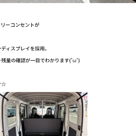
サリーコンセントが
ンディスプレイを採用。
量の確認が一目でわかります('ω')
々☆