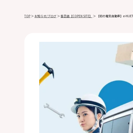
TOP
＞
お知らせ/ブログ
＞
香芝店【COPEN SITE】
＞
【初の電気自動車】e-HIJE