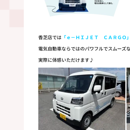
香芝店では
「ｅ－ＨＩＪＥＴ ＣＡＲＧＯ
電気自動車ならではのパワフルでスムーズ
実際に体感いただけます♪