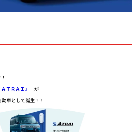
介！
－ＡＴＲＡＩ」
が
自動車として誕生！！